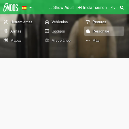
Show Adult
Iniciar sesión
Herramientas
Vehículos
Pinturas
Armas
Códigos
Personaje
Mapas
Misceláneo
Más