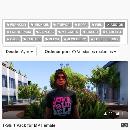
FRANKLIN
MICHAEL
TREVOR
ROPA
PIEL
ADD-ON
EMERGENCIA
ZAPATOS
MÁSCARA
CASCO
CABELLO
OJOS
TATUAJE
RELOJ
JEWELLERY
LORE FRIENDLY
Desde:
Ayer
Ordenar por:
Versiones recientes
22
1
T-Shirt Pack for MP Female
1.0