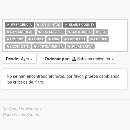
EMERGENCIA
LOS SANTOS
BLAINE COUNTY
SAN ANDREAS
LOS ÁNGELES
CALIFORNIA
USA
FICTICIO
ÁFRICA
ASIA
AUSTRALIA
EUROPA
MEDIO ESTE
NORTEAMÉRICA
SUDAMÉRICA
Desde:
Ayer
Ordenar por:
Subidas recientes
No se han encontrado archivos, por favor, prueba cambiando
los criterios del filtro:
Designed in Alderney
Made in Los Santos