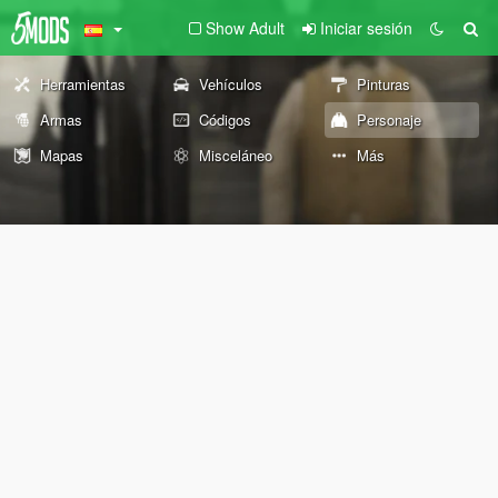
Show Adult
Iniciar sesión
Herramientas
Vehículos
Pinturas
Armas
Códigos
Personaje
Mapas
Misceláneo
Más