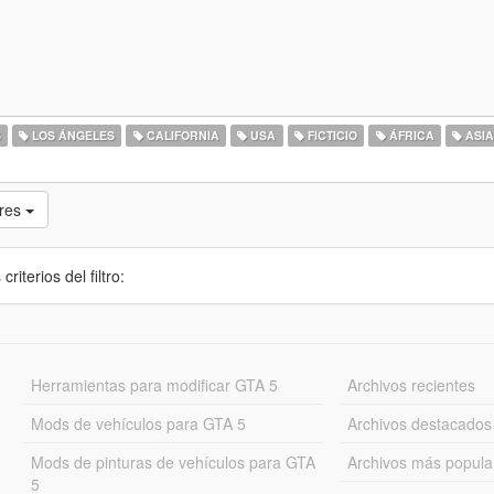
S
LOS ÁNGELES
CALIFORNIA
USA
FICTICIO
ÁFRICA
ASI
res
iterios del filtro:
Herramientas para modificar GTA 5
Archivos recientes
Mods de vehículos para GTA 5
Archivos destacados
Mods de pinturas de vehículos para GTA
Archivos más popula
5