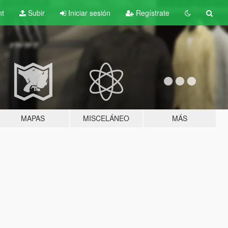
nt
Subir
Iniciar sesión
Regístrate
MAPAS
MISCELÁNEO
MÁS