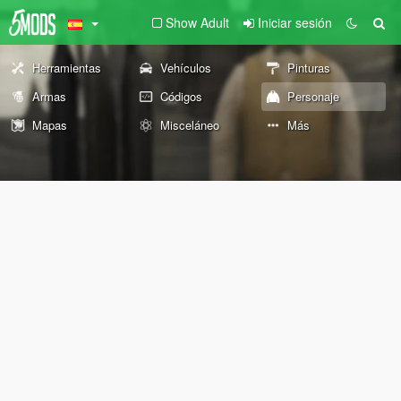
Show Adult
Iniciar sesión
Herramientas
Vehículos
Pinturas
Armas
Códigos
Personaje
Mapas
Misceláneo
Más