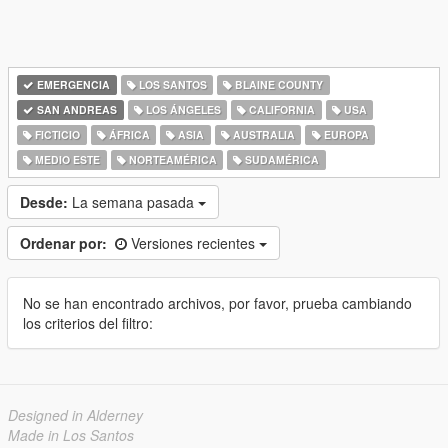
EMERGENCIA
LOS SANTOS
BLAINE COUNTY
SAN ANDREAS
LOS ÁNGELES
CALIFORNIA
USA
FICTICIO
ÁFRICA
ASIA
AUSTRALIA
EUROPA
MEDIO ESTE
NORTEAMÉRICA
SUDAMÉRICA
Desde:
La semana pasada
Ordenar por:
Versiones recientes
No se han encontrado archivos, por favor, prueba cambiando
los criterios del filtro:
Designed in Alderney
Made in Los Santos