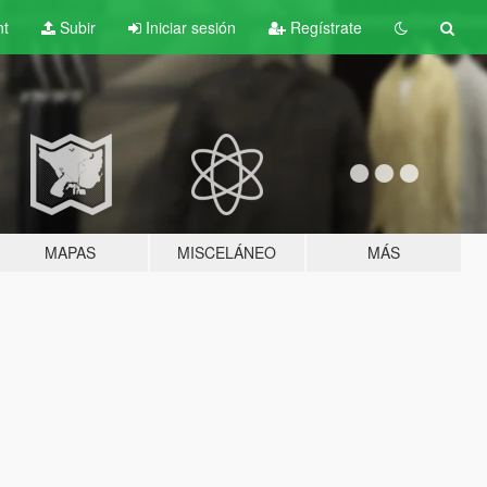
nt
Subir
Iniciar sesión
Regístrate
MAPAS
MISCELÁNEO
MÁS