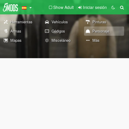
Show Adult
Iniciar sesión
Herramientas
Vehículos
Pinturas
Armas
Códigos
Personaje
Mapas
Misceláneo
Más