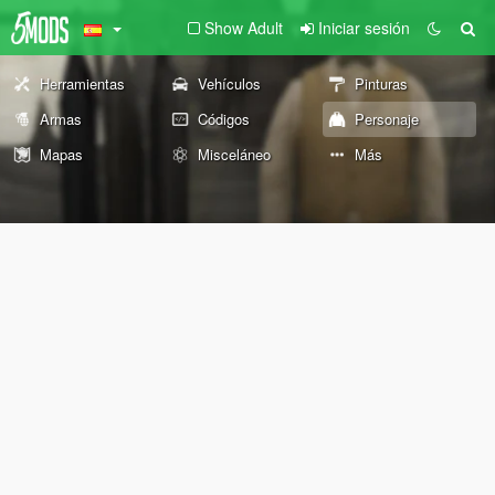
Show Adult
Iniciar sesión
Herramientas
Vehículos
Pinturas
Armas
Códigos
Personaje
Mapas
Misceláneo
Más