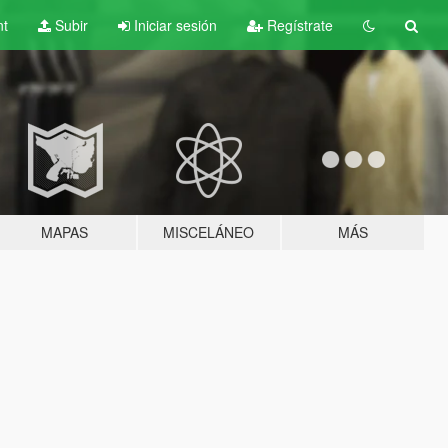
nt
Subir
Iniciar sesión
Regístrate
MAPAS
MISCELÁNEO
MÁS