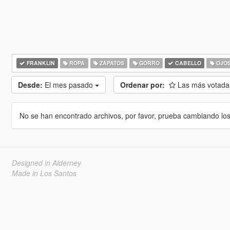
FRANKLIN
ROPA
ZAPATOS
GORRO
CABELLO
OJO
Desde:
El mes pasado
Ordenar por:
Las más votad
No se han encontrado archivos, por favor, prueba cambiando los cr
Designed in Alderney
Made in Los Santos