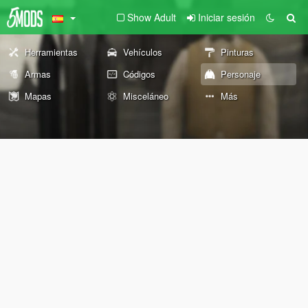
Show Adult
Iniciar sesión
Herramientas
Vehículos
Pinturas
Armas
Códigos
Personaje
Mapas
Misceláneo
Más