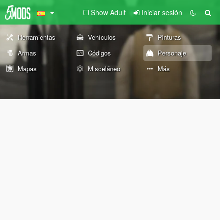
Show Adult
Iniciar sesión
Herramientas
Vehículos
Pinturas
Armas
Códigos
Personaje
Mapas
Misceláneo
Más