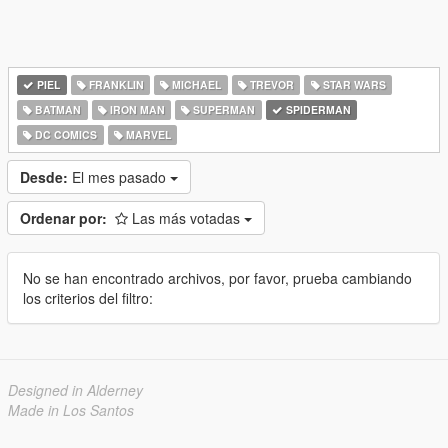
PIEL
FRANKLIN
MICHAEL
TREVOR
STAR WARS
BATMAN
IRON MAN
SUPERMAN
SPIDERMAN
DC COMICS
MARVEL
Desde:
El mes pasado
Ordenar por:
Las más votadas
No se han encontrado archivos, por favor, prueba cambiando
los criterios del filtro:
Designed in Alderney
Made in Los Santos