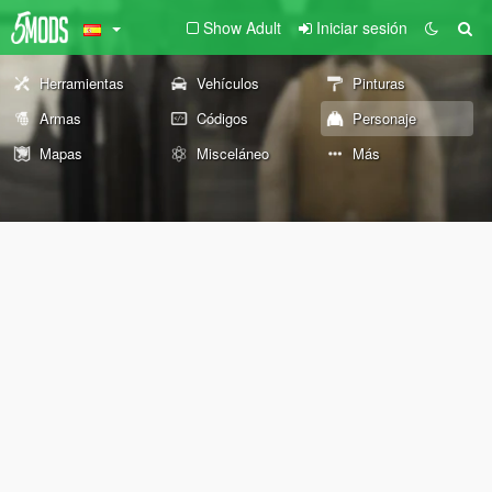
Show Adult
Iniciar sesión
Herramientas
Vehículos
Pinturas
Armas
Códigos
Personaje
Mapas
Misceláneo
Más