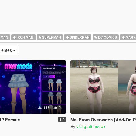
TMAN
IRON MAN
SUPERMAN
SPIDERMAN
DC COMICS
MARV
cientes
118
2
 MP Female
Mei From Overwatch [Add-On P
1.0
By
visitgta5modex