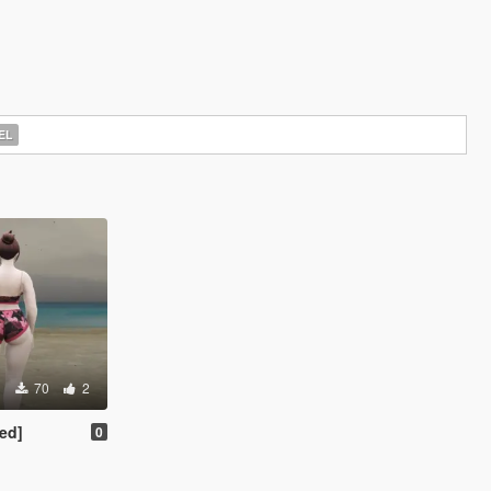
EL
70
2
ed]
0