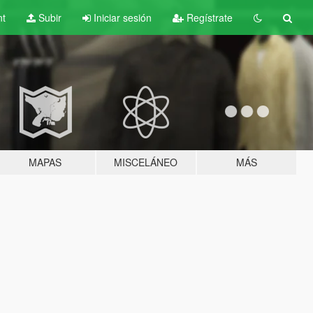
nt
Subir
Iniciar sesión
Regístrate
MAPAS
MISCELÁNEO
MÁS