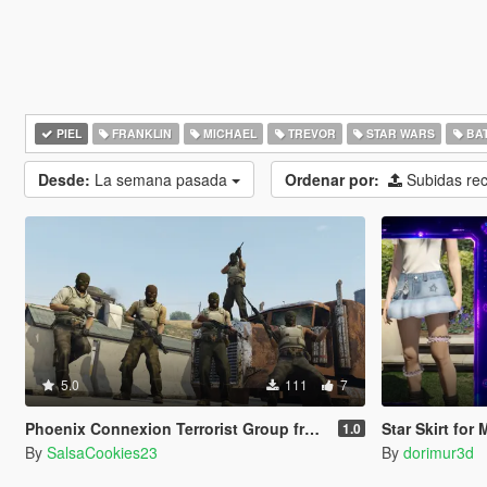
PIEL
FRANKLIN
MICHAEL
TREVOR
STAR WARS
BA
Desde:
La semana pasada
Ordenar por:
Subidas re
5.0
111
7
Phoenix Connexion Terrorist Group from Counter-Strike: Global Offensive (Shattered Web + Broken Fang skins included)
Star Skirt for
1.0
By
SalsaCookies23
By
dorimur3d