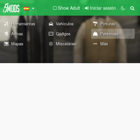
Show Adult
Iniciar sesión
Herramientas
Vehículos
Pinturas
Armas
Códigos
Personaje
Mapas
Misceláneo
Más