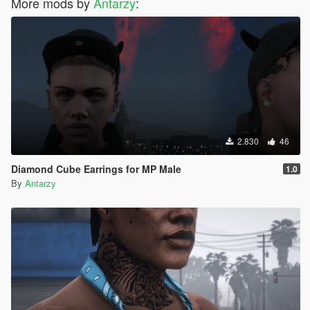
More mods by
Antarzy
:
2.830
46
Diamond Cube Earrings for MP Male
1.0
By
Antarzy