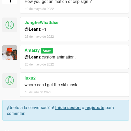
How you got animation of crip sign ?
19 de mayo de 2022
JongheWhatElse
@Leanz
+1
23 de mayo de 2022
Antarzy
Autor
@Leanz
custom animation.
26 de mayo de 2022
Iuxu2
where can i get the ski mask
13 de julio de 2022
¡Únete a la conversación!
Inicia sesión
o
regístrate
para
comentar.