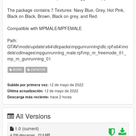
The package contains 7 Textures: Navy Blue, Grey, Hot Pink,
Black on Black, Brown, Black on grey, and Red.
Compatible with MPMALE/MPFEMALE
Path:
GTAV\mods\update\x64\dlcpacks\mpgunrunning\dlc.rpf\x64\mo
dels\cdimages\mpgunrunning_male.rpf\mp_m_freemode_01_
mp_m_gunrunning_01
ROPA
ZAPATOS
12 de mayo de 2022
Subido por primera vez:
12 de mayo de 2022
Última actualización:
hace 2 horas
Descarga más reciente:
All Versions
1.0
(current)
4.206 descargas
, 23,9 MB