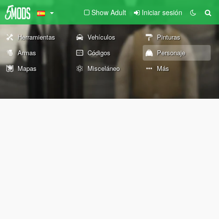
Show Adult
Iniciar sesión
Herramientas
Vehículos
Pinturas
Armas
Códigos
Personaje
Mapas
Misceláneo
Más