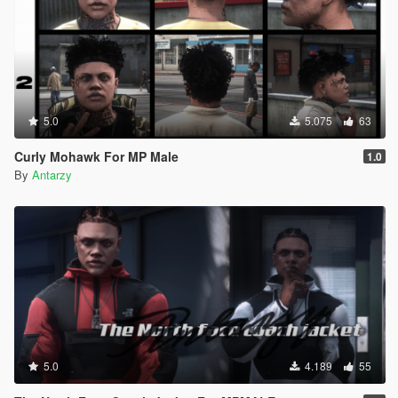
5.0
5.075
63
Curly Mohawk For MP Male
1.0
By
Antarzy
5.0
4.189
55