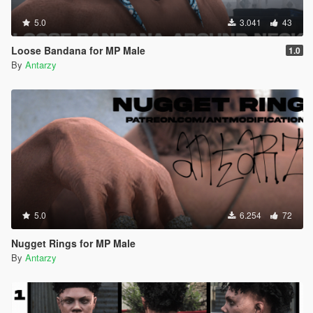
5.0
3.041
43
Loose Bandana for MP Male
1.0
By
Antarzy
5.0
6.254
72
Nugget Rings for MP Male
By
Antarzy