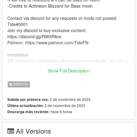
-Credits to Activision Blizzard for Base mesh
Contact via discord for any requests or mods not posted:
Tide#0001
Join my discord to buy exclusive content:
https://discord.gg/RW3R8ce
Patreon: https://www.patreon.com/TideFN
Installation:
MP:mods\x64v.rpf\models\cdimages\streamedpeds_mp.rpf\mp
_m_freemode_01
Show Full Description
2. Drag the files into the folder
ZAPATOS
2 de noviembre de 2023
Subido por primera vez:
2 de noviembre de 2023
Última actualización:
hace 6 horas
Descarga más reciente:
All Versions