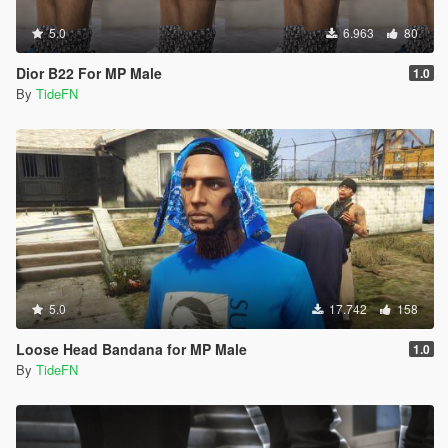
5.0
6.963
80
Dior B22 For MP Male
1.0
By
TideFN
5.0
17.742
158
Loose Head Bandana for MP Male
1.0
By
TideFN