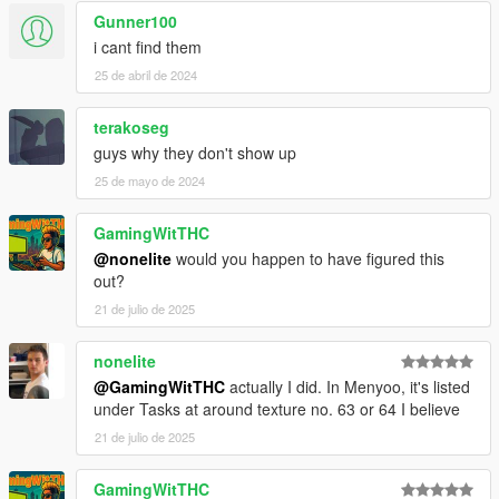
Gunner100
i cant find them
25 de abril de 2024
terakoseg
guys why they don't show up
25 de mayo de 2024
GamingWitTHC
@nonelite
would you happen to have figured this
out?
21 de julio de 2025
nonelite
@GamingWitTHC
actually I did. In Menyoo, it's listed
under Tasks at around texture no. 63 or 64 I believe
21 de julio de 2025
GamingWitTHC