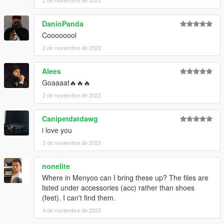
DanioPanda
Coooooool
2 de noviembre de 2023
Alees
Goaaaat🔥🔥🔥
2 de noviembre de 2023
Canipetdatdawg
i love you
3 de noviembre de 2023
nonelite
Where in Menyoo can I bring these up? The files are
listed under accessories (acc) rather than shoes
(feet). I can't find them.
4 de noviembre de 2023