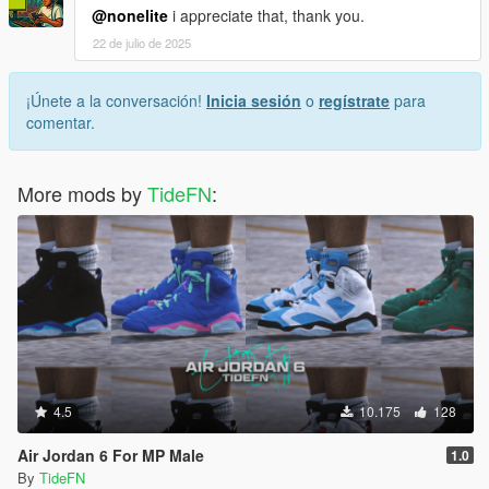
@nonelite
i appreciate that, thank you.
22 de julio de 2025
¡Únete a la conversación!
Inicia sesión
o
regístrate
para
comentar.
More mods by
TideFN
:
4.5
10.175
128
Air Jordan 6 For MP Male
1.0
By
TideFN