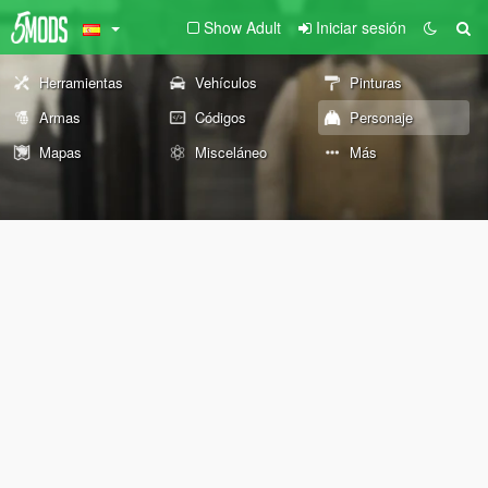
Show Adult
Iniciar sesión
Herramientas
Vehículos
Pinturas
Armas
Códigos
Personaje
Mapas
Misceláneo
Más