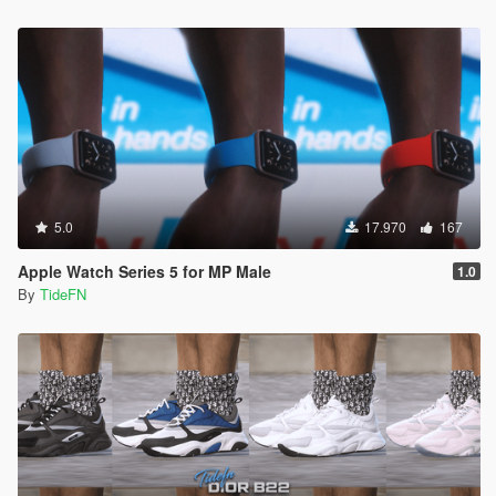
5.0
17.970
167
Apple Watch Series 5 for MP Male
1.0
By
TideFN