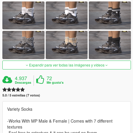
Expandir para ver todas las imágenes y vídeos
4.937
72
Descargas
Me gusta's
5.0 / 5 estrellas (7 votos)
Variety Socks
-Works With MP Male & Female | Comes with 7 different
textures
-Feel free to retexture & it can be used on fivem