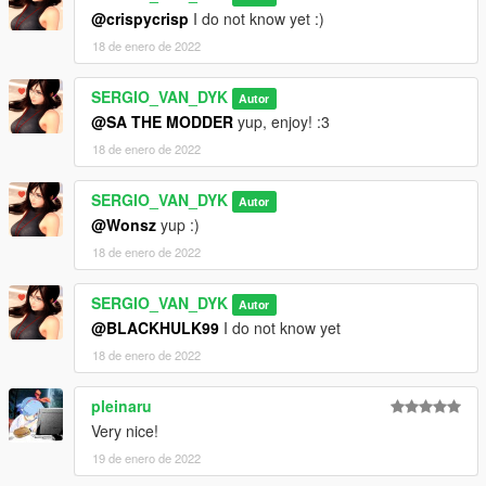
@crispycrisp
I do not know yet :)
18 de enero de 2022
SERGIO_VAN_DYK
Autor
@SA THE MODDER
yup, enjoy! :3
18 de enero de 2022
SERGIO_VAN_DYK
Autor
@Wonsz
yup :)
18 de enero de 2022
SERGIO_VAN_DYK
Autor
@BLACKHULK99
I do not know yet
18 de enero de 2022
pleinaru
Very nice!
19 de enero de 2022