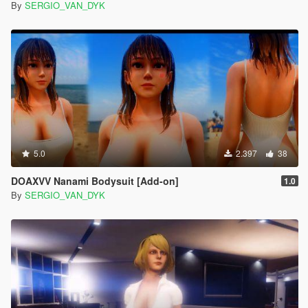
By
SERGIO_VAN_DYK
5.0
2.397
38
DOAXVV Nanami Bodysuit [Add-on]
1.0
By
SERGIO_VAN_DYK