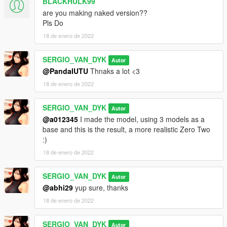
BLACKHULK99
https://sergiovandyk.blogspot.com/
are you making naked version??
Pls Do
18 de enero de 2022
SERGIO_VAN_DYK
Autor
@PandaIUTU
Thnaks a lot <3
18 de enero de 2022
SERGIO_VAN_DYK
Autor
@a012345
I made the model, using 3 models as a
base and this is the result, a more realistic Zero Two
:)
18 de enero de 2022
SERGIO_VAN_DYK
Autor
@abhi29
yup sure, thanks
18 de enero de 2022
SERGIO_VAN_DYK
Autor