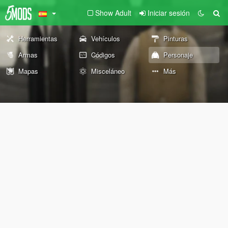
Show Adult
Iniciar sesión
Herramientas
Vehículos
Pinturas
Armas
Códigos
Personaje
Mapas
Misceláneo
Más