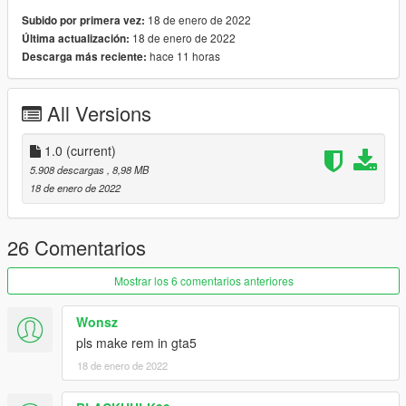
18 de enero de 2022
Subido por primera vez:
3 -Click "New Ped" input the name "Mai_Nude"
18 de enero de 2022
Última actualización:
hace 11 horas
Descarga más reciente:
Set Ped Type to "Female" and Is streamed "False".
press REBUILD.
All Versions
Done
1.0
(current)
SERGIO VAN DYK MODS
5.908 descargas
, 8,98 MB
18 de enero de 2022
THE INTERNATIONAL MODS
GTA V MODS Blog:
26 Comentarios
https://sergiovandykmodsgtav.blogspot.com/
Mostrar los 6 comentarios anteriores
GTA IV MODS Blog:
Wonsz
pls make rem in gta5
https://sergiovandykmodsgtaiv.blogspot.com/
18 de enero de 2022
GTA SA MODS Blog: