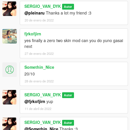
SERGIO_VAN_DYK
Autor
@pleinaru
Thanks a lot my friend :3
20 de enero de 2022
fjrkofjirn
yes finally a zero two skin mod can you do yuno gasai
next
27 de enero de 2022
Somethin_Nice
20/10
28 de enero de 2022
SERGIO_VAN_DYK
Autor
@fjrkofjirn
yup
11 de abril de 2022
SERGIO_VAN_DYK
Autor
@Somethin_Nice
Thanks :3