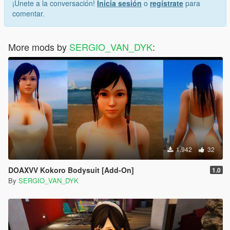
¡Únete a la conversación!
Inicia sesión
o
regístrate
para
comentar.
More mods by
SERGIO_VAN_DYK
:
1.942
32
DOAXVV Kokoro Bodysuit [Add-On]
1.0
By
SERGIO_VAN_DYK