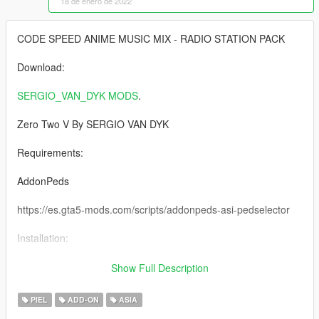
18 de enero de 2022
CODE SPEED ANIME MUSIC MIX - RADIO STATION PACK
Download:
SERGIO_VAN_DYK MODS
.
Zero Two V By SERGIO VAN DYK
Requirements:
AddonPeds
https://es.gta5-mods.com/scripts/addonpeds-asi-pedselector
Installation:
1 -Using OpenIV, put all files into: GTA
Show Full Description
V\mods\update\x64\dlcpacks\addonpeds\dlc.rpf\peds.rpf
PIEL
ADD-ON
ASIA
2 -Run AddonPeds (Run as admin)