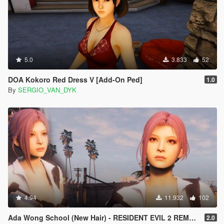
5.0
3.833
52
DOA Kokoro Red Dress V [Add-On Ped]
1.0
By
SERGIO_VAN_DYK
4.94
11.932
102
Ada Wong School (New Hair) - RESIDENT EVIL 2 REMAKE [Add-On Ped]
2.0