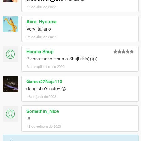
11 de abril de 2022
Aiiro_Hyouma
Very Italiano
24 de abril de 2022
Hanma Shuji
Please make Hanma Shuji skin))))))
6 de septiembre de 2022
Gamer27Naja110
dang she's cutey 🥰
16 de junio de 2023
Somethin_Nice
!!!
15 de octubre de 2023