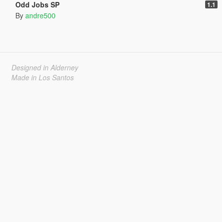
Odd Jobs SP
1.1
By
andre500
Designed in Alderney
Made in Los Santos