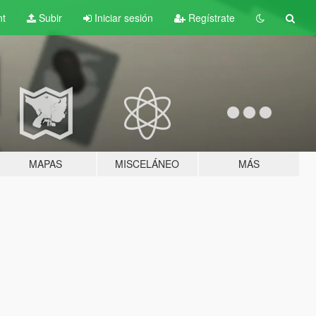
nt
Subir
Iniciar sesión
Regístrate
MAPAS
MISCELÁNEO
MÁS