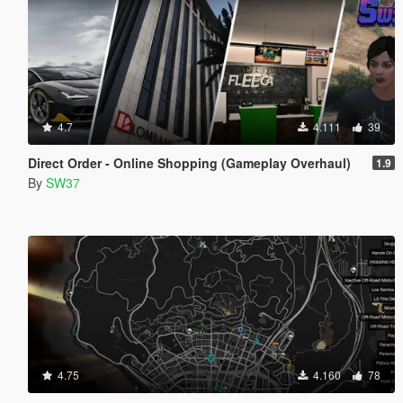
4.7
4.111
39
Direct Order - Online Shopping (Gameplay Overhaul)
1.9
By
SW37
4.75
4.160
78