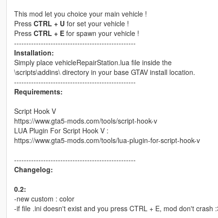
This mod let you choice your main vehicle !
Press
CTRL + U
for set your vehicle !
Press
CTRL + E
for spawn your vehicle !
--------------------------------------------------
Installation:
Simply place vehicleRepairStation.lua file inside the
\scripts\addins\ directory in your base GTAV install location.
--------------------------------------------------
Requirements:
Script Hook V
https://www.gta5-mods.com/tools/script-hook-v
LUA Plugin For Script Hook V :
https://www.gta5-mods.com/tools/lua-plugin-for-script-hook-v
--------------------------------------------------
Changelog:
0.2:
-new custom : color
-if file .ini doesn't exist and you press CTRL + E, mod don't crash :