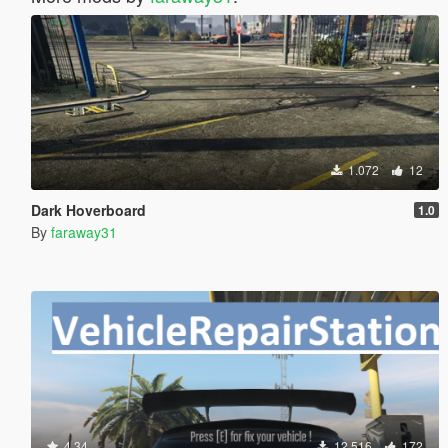
1.072
12
Dark Hoverboard
1.0
By
faraway31
4.34
12.516
172