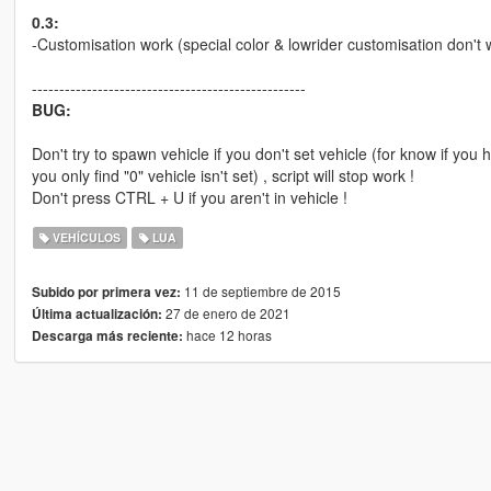
0.3:
-Customisation work (special color & lowrider customisation don't 
--------------------------------------------------
BUG:
Don't try to spawn vehicle if you don't set vehicle (for know if you
you only find "0" vehicle isn't set) , script will stop work !
Don't press CTRL + U if you aren't in vehicle !
VEHÍCULOS
LUA
11 de septiembre de 2015
Subido por primera vez:
27 de enero de 2021
Última actualización:
hace 12 horas
Descarga más reciente: