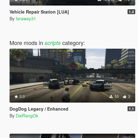
Vehicle Repair Station [LUA]
1.4
By
faraway31
More mods in
category:
scripts
5.0
50
3
DogDog Legacy / Enhanced
1.1
By
DaiRangOk