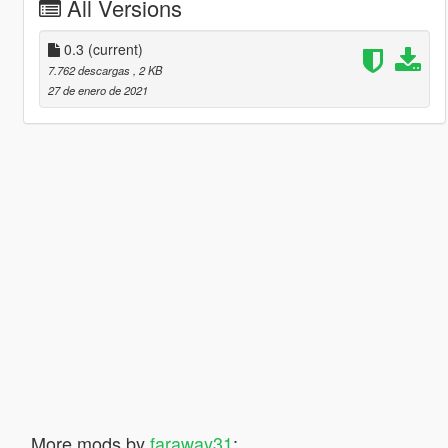
All Versions
0.3
(current)
7.762 descargas
, 2 KB
27 de enero de 2021
More mods by
faraway31
: