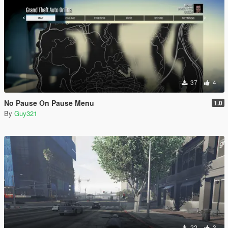
37
4
No Pause On Pause Menu
1.0
By
Guy321
22
3