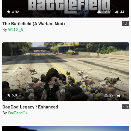
4.92
2.878
44
The Battlefield (A Warfare Mod)
1.1
By
WTLS_81
5.0
29
1
DogDog Legacy / Enhanced
1.0
By
DaiRangOk