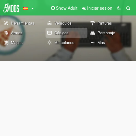
Show Adult
Iniciar sesión
Herramientas
Vehículos
Pinturas
Armas
Códigos
Personaje
Mapas
Misceláneo
Más