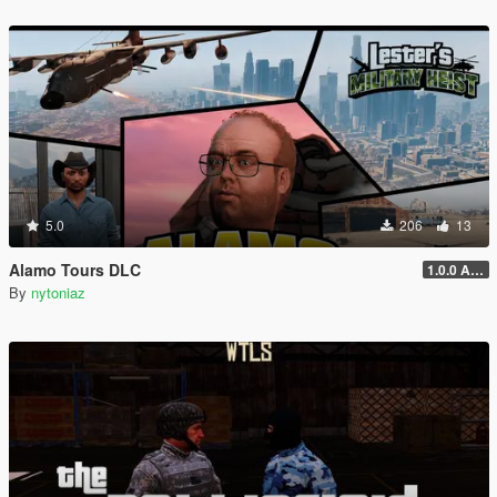
5.0
206
13
Alamo Tours DLC
1.0.0 Alpha
By
nytoniaz