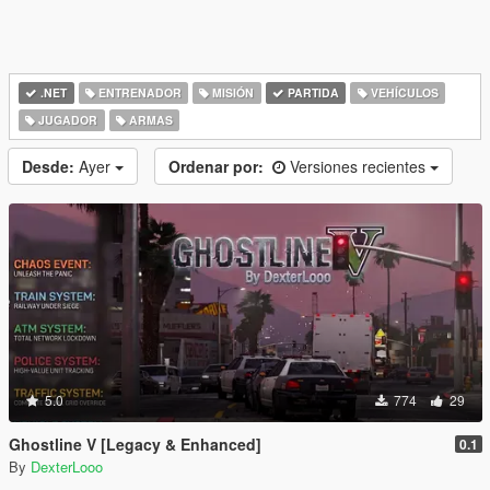
.NET
ENTRENADOR
MISIÓN
PARTIDA
VEHÍCULOS
JUGADOR
ARMAS
Desde:
Ayer
Ordenar por:
Versiones recientes
5.0
774
29
Ghostline V [Legacy & Enhanced]
0.1
By
DexterLooo