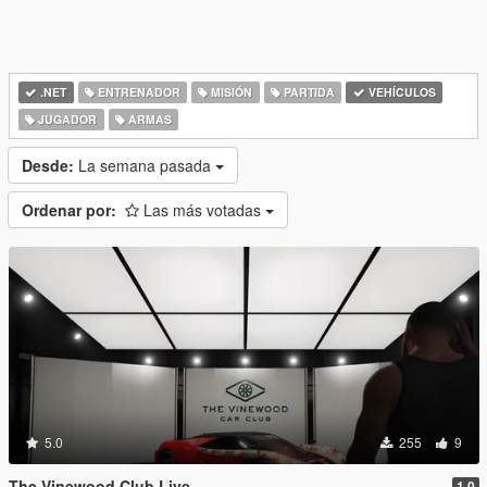
.NET
ENTRENADOR
MISIÓN
PARTIDA
VEHÍCULOS
JUGADOR
ARMAS
Desde:
La semana pasada
Ordenar por:
Las más votadas
5.0
255
9
The Vinewood Club Live
1.0