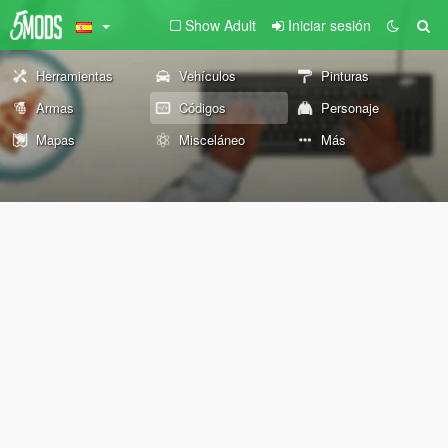
Show Adult
Iniciar sesión
Herramientas
Vehículos
Pinturas
Armas
Códigos
Personaje
Mapas
Misceláneo
Más