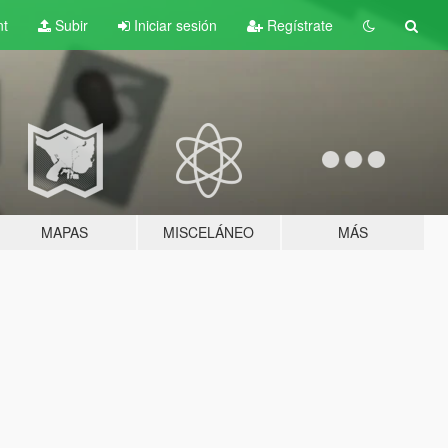
nt
Subir
Iniciar sesión
Regístrate
MAPAS
MISCELÁNEO
MÁS