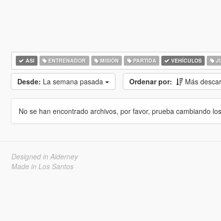
ASI
ENTRENADOR
MISIÓN
PARTIDA
VEHÍCULOS
J
Desde:
La semana pasada
Ordenar por:
Más desca
No se han encontrado archivos, por favor, prueba cambiando los cr
Designed in Alderney
Made in Los Santos