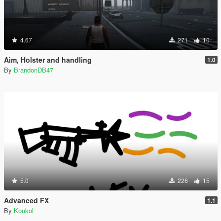
4.67
271
10
Aim, Holster and handling
1.0
By
BrandonDB47
5.0
226
15
Advanced FX
1.1
By
Koukol