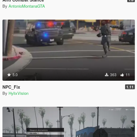
By
AntonioMontanaGTA
5.0
363
11
NPC_Fix
1.11
By
HylixVision