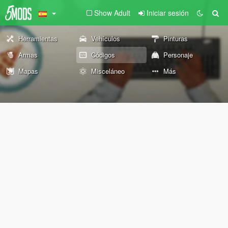
Show Adult
Iniciar sesión
Herramientas
Vehículos
Pinturas
Armas
Códigos
Personaje
Mapas
Misceláneo
Más