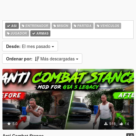
ASI
ENTRENADOR
MISIÓN
PARTIDA
VEHÍCULOS
JUGADOR
ARMAS
Desde:
El mes pasado
Ordenar por:
Más descargadas
5.0
918
14
Anti Combat Stance
1.0