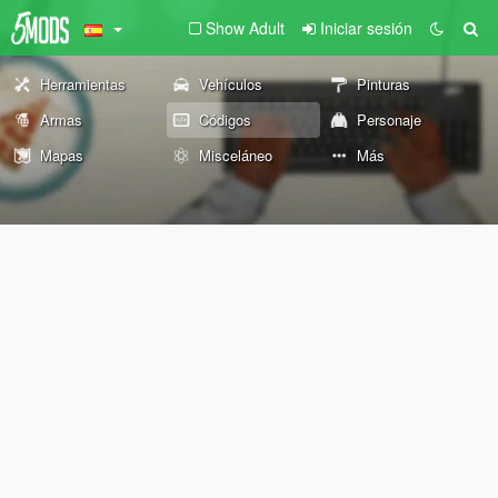
Show Adult
Iniciar sesión
Herramientas
Vehículos
Pinturas
Armas
Códigos
Personaje
Mapas
Misceláneo
Más