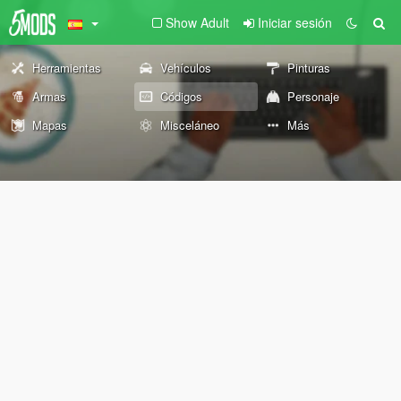
Show Adult
Iniciar sesión
Herramientas
Vehículos
Pinturas
Armas
Códigos
Personaje
Mapas
Misceláneo
Más