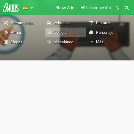
Show Adult
Iniciar sesión
Herramientas
Vehículos
Pinturas
Armas
Códigos
Personaje
Mapas
Misceláneo
Más