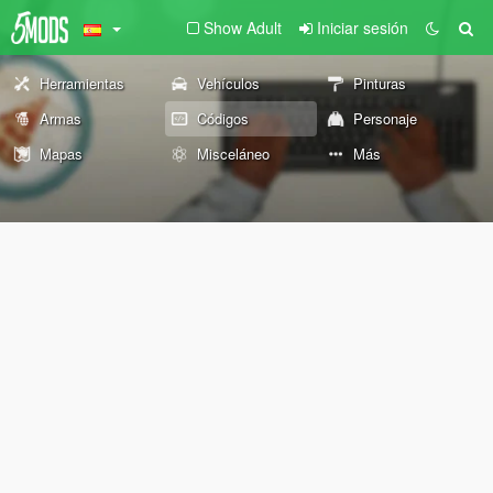
Show Adult
Iniciar sesión
Herramientas
Vehículos
Pinturas
Armas
Códigos
Personaje
Mapas
Misceláneo
Más