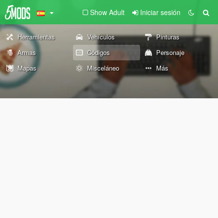
Show Adult
Iniciar sesión
Herramientas
Vehículos
Pinturas
Armas
Códigos
Personaje
Mapas
Misceláneo
Más