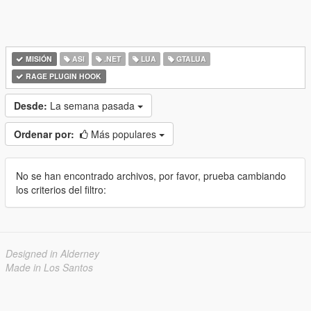
MISIÓN
ASI
.NET
LUA
GTALUA
RAGE PLUGIN HOOK
Desde:
La semana pasada
Ordenar por:
Más populares
No se han encontrado archivos, por favor, prueba cambiando
los criterios del filtro:
Designed in Alderney
Made in Los Santos