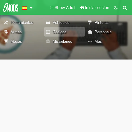
Show Adult
Iniciar sesión
Herramientas
Vehículos
Pinturas
Armas
Códigos
Personaje
Mapas
Misceláneo
Más