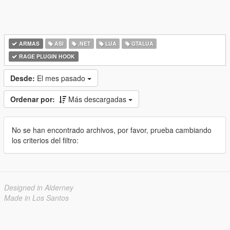
ARMAS
ASI
.NET
LUA
GTALUA
RAGE PLUGIN HOOK
Desde:
El mes pasado
Ordenar por:
Más descargadas
No se han encontrado archivos, por favor, prueba cambiando
los criterios del filtro:
Designed in Alderney
Made in Los Santos