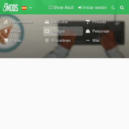
Show Adult
Iniciar sesión
Herramientas
Vehículos
Pinturas
Armas
Códigos
Personaje
Mapas
Misceláneo
Más