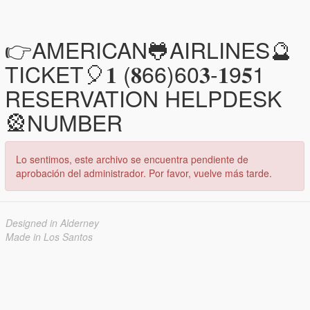
👉AMERICAN🐸AIRLINES🔮
TICKET🎈𝟏 (𝟖66)60𝟑-𝟏9𝟓1
RESERVATION HELPDESK
🎡NUMBER
Lo sentimos, este archivo se encuentra pendiente de
aprobación del administrador. Por favor, vuelve más tarde.
Designed in Alderney
Made in Los Santos