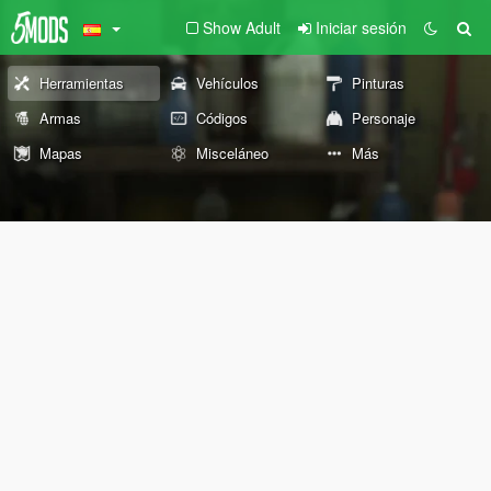
Show Adult
Iniciar sesión
Herramientas
Vehículos
Pinturas
Armas
Códigos
Personaje
Mapas
Misceláneo
Más