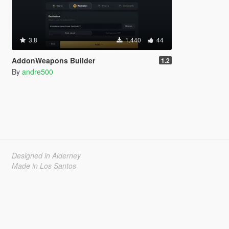
3.8
1.440
44
AddonWeapons Builder
1.2
By
andre500
Designed in Alderney
Made in Los Santos