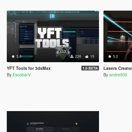
5.0
226
15
5.0
YFT Tools for 3dsMax
Lasers Creato
1.0 BETA
By
EscobarV
By
andre500