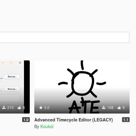
210
8
5.0
168
8
Advanced Timecycle Editor (LEGACY)
1.0
1.1
By
Koukol