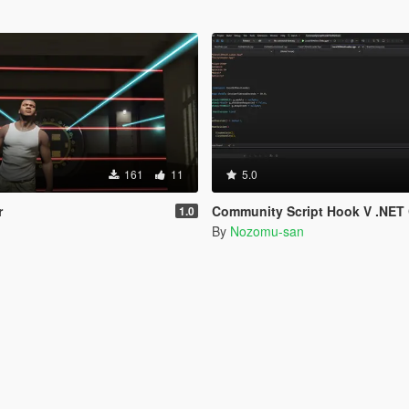
161
11
5.0
r
Community Script Hook V .NET Core for Legacy & Enhanced [ .NET Cor
1.0
By
Nozomu-san