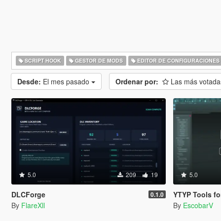
SCRIPT HOOK
GESTOR DE MODS
EDITOR DE CONFIGURACIONES
Desde:
El mes pasado
Ordenar por:
Las más votad
5.0
209
19
5.0
DLCForge
YTYP Tools for 3ds Max |
0.1.0
By
FlareXll
By
EscobarV