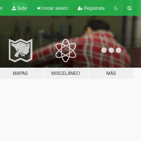
nt
Subir
Iniciar sesión
Regístrate
MAPAS
MISCELÁNEO
MÁS