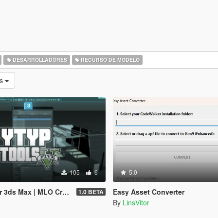
DESARROLLADORES
RECURSO DE MODELO
as
105
6
5.0
 MLO Creator & Archetype Creator
Easy Asset Converter
1.0 BETA
By
LinsVitor