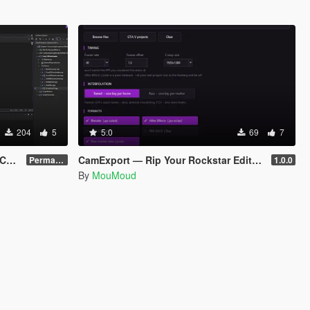
204
5
5.0
69
7
e ]
CamExport — Rip Your Rockstar Editor Camera Into Blender & After Effects
Permanent Link
1.0.0
By
MouMoud