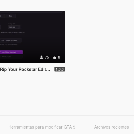
75
8
ar Editor Camera Into Blender & After Effects
1.0.0
Herramientas para modificar GTA 5
Archivos recientes