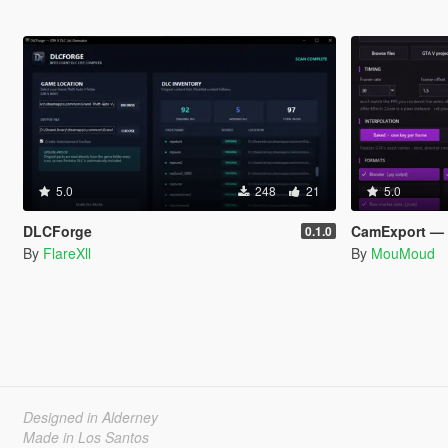
5.0
248
21
5.0
DLCForge
CamExport — Rip Your Rockst
0.1.0
By
FlareXll
By
MouMoud
Designed in Alderney
Made in Los Santos