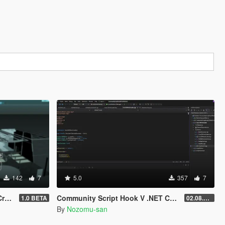
142
7
5.0
357
7
tor
Community Script Hook V .NET Core for Legacy & Enhanced [ .NET Core ]
1.0 BETA
02.08.2026
By
Nozomu-san