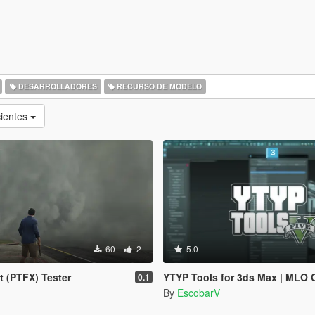
DESARROLLADORES
RECURSO DE MODELO
cientes
60
2
5.0
ct (PTFX) Tester
YTYP Tools for 3ds Max | MLO Creator & Archetype Crea
0.1
By
EscobarV