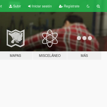
nt
Subir
Iniciar sesión
Regístrate
MAPAS
MISCELÁNEO
MÁS