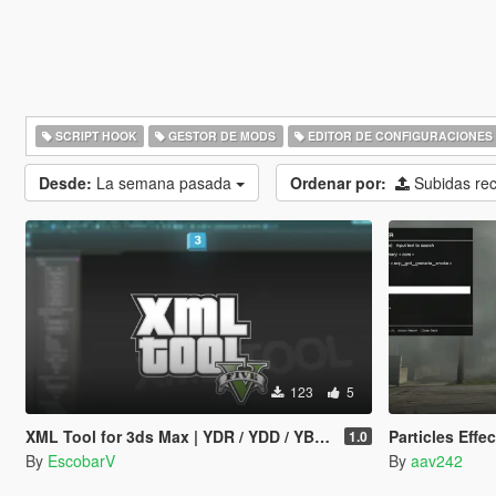
SCRIPT HOOK
GESTOR DE MODS
EDITOR DE CONFIGURACIONES
Desde:
La semana pasada
Ordenar por:
Subidas re
123
5
XML Tool for 3ds Max | YDR / YDD / YBN / YFT Importer & Exporter
Particles Effe
1.0
By
EscobarV
By
aav242