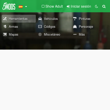
Show Adult
Iniciar sesión
Herramientas
Vehículos
Pinturas
Armas
Códigos
Personaje
Mapas
Misceláneo
Más