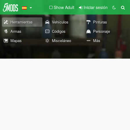
Show Adult
Iniciar sesión
Herramientas
Vehículos
Pinturas
Armas
Códigos
Personaje
Mapas
Misceláneo
Más