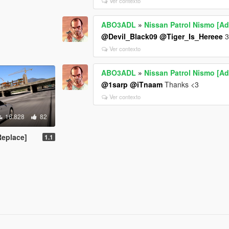
Ver contexto
ABO3ADL
»
Nissan Patrol Nismo [Ad
@Devil_Black09
@Tiger_Is_Hereee
Ver contexto
ABO3ADL
»
Nissan Patrol Nismo [Ad
@1sarp
@iTnaam
Thanks <3
Ver contexto
16.828
82
Replace]
1.1