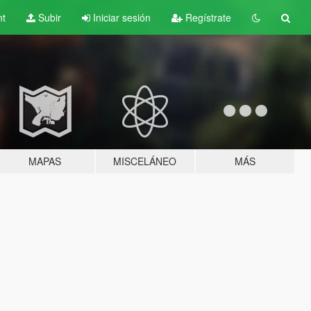
nt
Subir
Iniciar sesión
Regístrate
MAPAS
MISCELÁNEO
MÁS