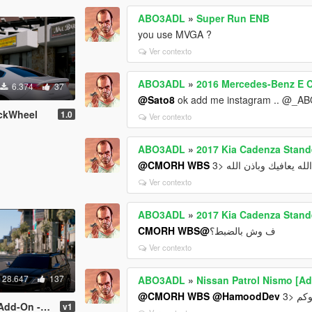
ABO3ADL
»
Super Run ENB
you use MVGA ?
Ver contexto
ABO3ADL
»
2016 Mercedes-Benz E C
6.374
37
@Sato8
ok add me instagram .. @_A
ackWheel
1.0
Ver contexto
ABO3ADL
»
2017 Kia Cadenza Stand
@CMORH WBS
لله يعافيك وباذن الله <3
Ver contexto
ABO3ADL
»
2017 Kia Cadenza Stand
@CMORH WBS
ف وش بالضبط؟
Ver contexto
28.647
137
ABO3ADL
»
Nissan Patrol Nismo [Ad
@CMORH WBS
@HamoodDev
كم <3
 - Replace]
v1