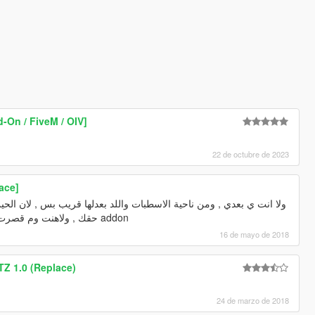
-On / FiveM / OIV]
ل
22 de octubre de 2023
ace]
للجيب وبخلصه , وبطرح معه ال add on حقك , ولاهنت وم قصرت ع addon
16 de mayo de 2018
TZ 1.0 (Replace)
24 de marzo de 2018