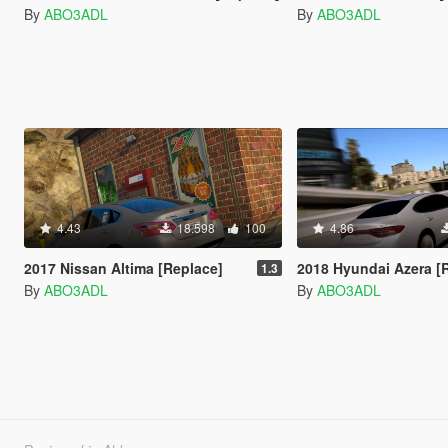
By
ABO3ADL
By
ABO3ADL
4.43
18.598
100
4.86
2017 Nissan Altima [Replace]
2018 Hyundai Azera [
1.3
By
ABO3ADL
By
ABO3ADL