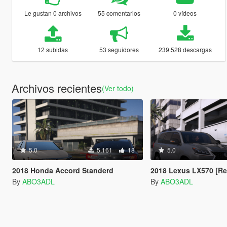
Le gustan 0 archivos
55 comentarios
0 vídeos
12 subidas
53 seguidores
239.528 descargas
Archivos recientes
(Ver todo)
5.0
5.161
18
5.0
2018 Honda Accord Standerd
2018 Lexus LX570 [Re
By
ABO3ADL
By
ABO3ADL