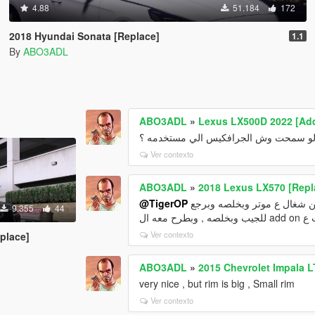
4.88
51.184
172
2018 Hyundai Sonata [Replace]
1.1
By
ABO3ADL
ABO3ADL
»
Lexus LX500D 2022 [Add
و سمحت وش الجرافكيس الي مستخدمه ؟
Ver contexto
ABO3ADL
»
2018 Lexus LX570 [Repl
@TigerOP
ولا انت ي بعدي , ومن ناحية الاسطبات واللد بعدلها قريب بس , لان الحين شغال ع موتر وبخلصه وبرجع
9.355
44
Ver contexto
place]
ABO3ADL
»
2015 Chevrolet Impala L
very nice , but rim is big , Small rim
Ver contexto