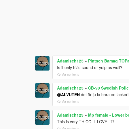
Adamisch123
»
Pintsch Bamag TOPa
Is it only hi/lo sound or yelp as well?
Ver contexto
Adamisch123
»
CB-90 Swedish Polic
@ALVUTEN
det är ju la bara en lacker
Ver contexto
Adamisch123
»
Mp female - Lower bo
This is very THICC. I. LOVE. IT!
Ver contexto