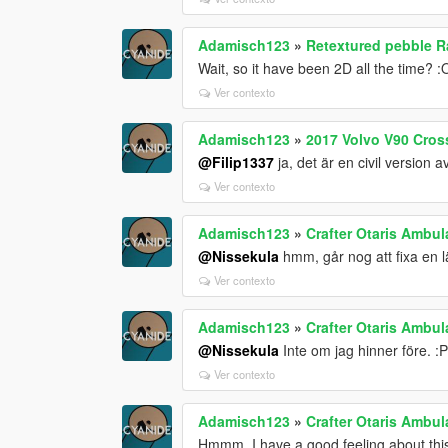
Adamisch123
»
Retextured pebble R
Wait, so it have been 2D all the time? :
Ver contexto
Adamisch123
»
2017 Volvo V90 Cross
@Filip1337
ja, det är en civil version 
Ver contexto
Adamisch123
»
Crafter Otaris Ambul
@Nissekula
hmm, går nog att fixa en l
Ver contexto
Adamisch123
»
Crafter Otaris Ambul
@Nissekula
Inte om jag hinner före. :
Ver contexto
Adamisch123
»
Crafter Otaris Ambul
Hmmm, I have a good feeling about thi