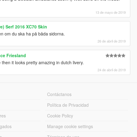
13 de mayo de 2019
e) Serf 2016 XC70 Skin
turen om du ska ha på båda sidorna.
26 de abril de 2019
e Friesland
en it looks pretty amazing in dutch livery.
24 de abril de 2019
Contáctanos
Política de Privacidad
res
Cookie Policy
rgados
Manage cookie settings
s
Términos de uso