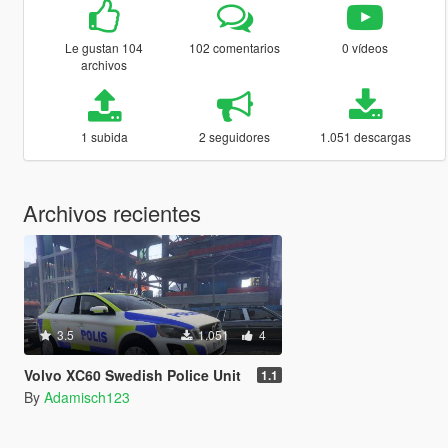
Le gustan 104
102 comentarios
0 vídeos
archivos
1 subida
2 seguidores
1.051 descargas
Archivos recientes
3.5
1.051
4
Volvo XC60 Swedish Police Unit
1.1
By
Adamisch123