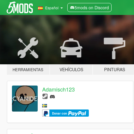
5mods on Discord
Español
VEHÍCULOS
PINTURAS
HERRAMIENTAS
Adamisch123
Donar con