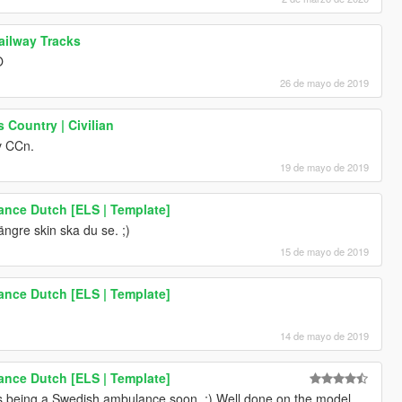
ailway Tracks
O
26 de mayo de 2019
 Country | Civilian
av CCn.
19 de mayo de 2019
ance Dutch [ELS | Template]
ängre skin ska du se. ;)
15 de mayo de 2019
ance Dutch [ELS | Template]
P
14 de mayo de 2019
ance Dutch [ELS | Template]
s being a Swedish ambulance soon. ;) Well done on the model