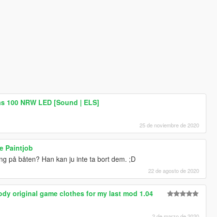
s 100 NRW LED [Sound | ELS]
25 de noviembre de 2020
e Paintjob
ing på båten? Han kan ju inte ta bort dem. ;D
22 de agosto de 2020
dy original game clothes for my last mod 1.04
2 de marzo de 2020