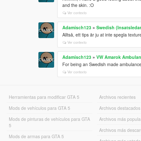
and the skin. :O
Ver contexto
Adamisch123
»
Swedish (Insatsledar
Alltså, ett tips är ju at inte spegla tex
Ver contexto
Adamisch123
»
VW Amarok Ambulanc
For being an Swedish made ambulance th
Ver contexto
Herramientas para modificar GTA 5
Archivos recientes
Mods de vehículos para GTA 5
Archivos destacados
Mods de pinturas de vehículos para GTA
Archivos más popula
5
Archivos más desca
Mods de armas para GTA 5
Archivos más votado