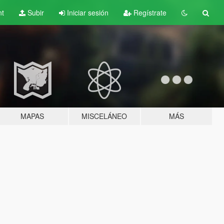
nt
Subir
Iniciar sesión
Regístrate
MAPAS
MISCELÁNEO
MÁS