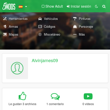
Show Adult
Iniciar sesión
Herramientas
Vehículos
Pinturas
Armas
Códigos
Personaje
Mapas
Misceláneo
Más
Alvinjames09
Le gustan 3 archivos
1 comentario
0 vídeos