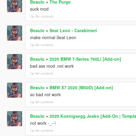
Beaulo
»
The Purge
suck mod
Ver contexto
Beaulo
»
Seat Leon - Carabinieri
make normal Seat Leon
Ver contexto
Beaulo
»
2020 BMW 7-Series 760Li [Add-on]
bad ass mod .not work
Ver contexto
Beaulo
»
BMW X7 2020 (M50D) [Add-on]
so bad not work
Ver contexto
Beaulo
»
2020 Koenigsegg Jesko [Add-On | Templa
not work -_--\
Ver contexto