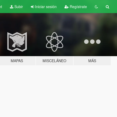
nt
Subir
Iniciar sesión
Regístrate
MAPAS
MISCELÁNEO
MÁS