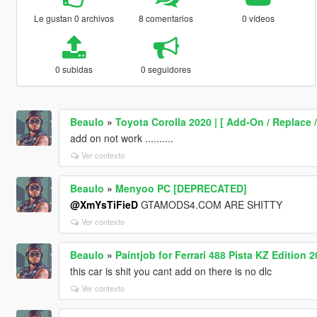
Le gustan 0 archivos
8 comentarios
0 vídeos
0 subidas
0 seguidores
Beaulo
»
Toyota Corolla 2020 | [ Add-On / Replace /
add on not work ..........
Ver contexto
Beaulo
»
Menyoo PC [DEPRECATED]
@XmYsTiFieD
GTAMODS4.COM ARE SHITTY
Ver contexto
Beaulo
»
Paintjob for Ferrari 488 Pista KZ Edition 
this car is shit you cant add on there is no dlc
Ver contexto