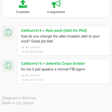
0 subidas
0 seguidores
Caliburn314
»
Halo pack [Add-On Ped]
how do you change the alien invasion skin to your
mod? Great job btw!
Ver contexto
15 de julio de 2021
Caliburn314
»
Umbrella Corps Soldier
for me it just spawns a normal FIB agent
Ver contexto
13 de julio de 2021
Designed in Alderney
Made in Los Santos