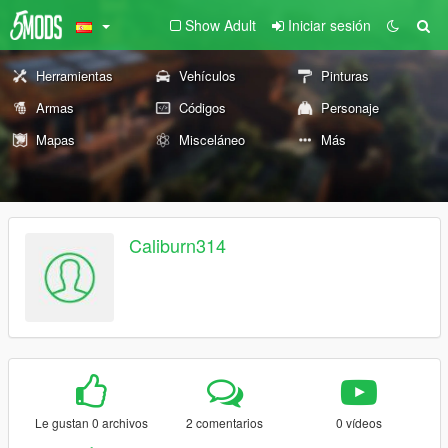
Show Adult
Iniciar sesión
Herramientas
Vehículos
Pinturas
Armas
Códigos
Personaje
Mapas
Misceláneo
Más
Caliburn314
Le gustan 0 archivos
2 comentarios
0 vídeos