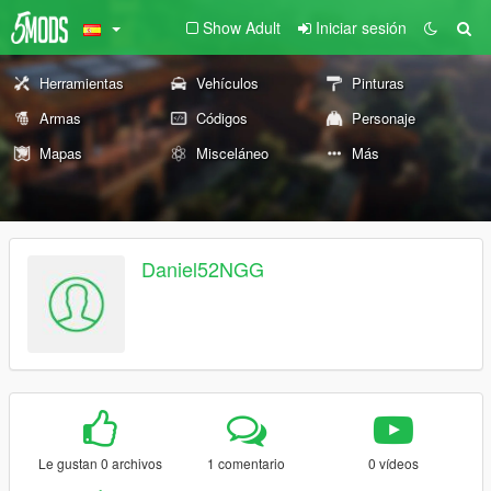
Show Adult
Iniciar sesión
Herramientas
Vehículos
Pinturas
Armas
Códigos
Personaje
Mapas
Misceláneo
Más
Daniel52NGG
Le gustan 0 archivos
1 comentario
0 vídeos