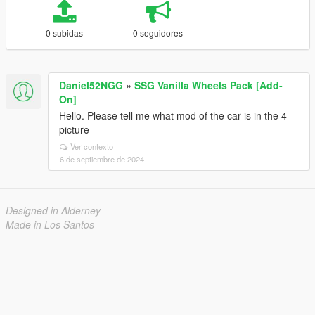
0 subidas
0 seguidores
Daniel52NGG
»
SSG Vanilla Wheels Pack [Add-
On]
Hello. Please tell me what mod of the car is in the 4
picture
Ver contexto
6 de septiembre de 2024
Designed in Alderney
Made in Los Santos