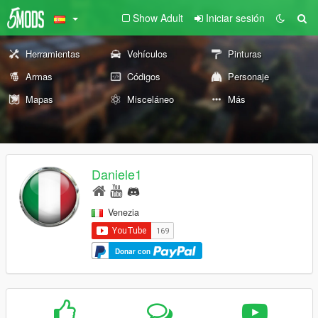
Show Adult
Iniciar sesión
Herramientas
Vehículos
Pinturas
Armas
Códigos
Personaje
Mapas
Misceláneo
Más
Daniele1
Venezia
Donar con