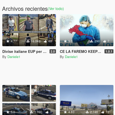
Archivos recientes
(Ver todo)
4.77
18.048
48
5.0
290
7
Divise italiane EUP per LSPDFR 0.4.7 - Italian uniforms
CE LA FAREMO KEEP STRONG THEME
2.0
1.0.1
By
Daniele1
By
Daniele1
5.0
1.090
1
4.83
2.746
12