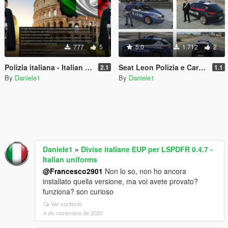
777
5
5.0
1.712
2
Polizia italiana - Italian police loading screens
Seat Leon Polizia e Carabinieri Retextured
2.1
1.1
By
Daniele1
By
Daniele1
Daniele1
»
Divise italiane EUP per LSPDFR 0.4.7 -
Italian uniforms
@Francesco2901
Non lo so, non ho ancora
installato quella versione, ma voi avete provato?
funziona? son curioso
Ver contexto
4 de noviembre de 2020