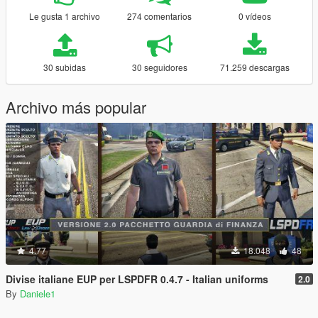
Le gusta 1 archivo
274 comentarios
0 vídeos
30 subidas
30 seguidores
71.259 descargas
Archivo más popular
4.77
18.048
48
Divise italiane EUP per LSPDFR 0.4.7 - Italian uniforms
2.0
By
Daniele1