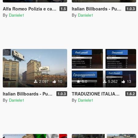
Alfa Romeo Polizia e carabinieri Retextured
Italian Billboards - Pubblicità italiane (Country)
1.5
1.0.3
By
Daniele1
By
Daniele1
2.097
10
5.0
5.262
13
Italian Billboards - Pubblicità italiane (Downtown)
TRADUZIONE ITALIANO Traffic Policer LSPDFR+ Computer+ e Search Warrant
1.0.3
1.6.2
By
Daniele1
By
Daniele1