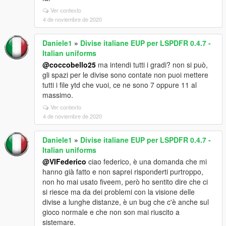
Ver contexto
4 de noviembre de 2020
Daniele1
»
Divise italiane EUP per LSPDFR 0.4.7 -
Italian uniforms
@coccobello25
ma intendi tutti i gradi? non si può,
gli spazi per le divise sono contate non puoi mettere
tutti i file ytd che vuoi, ce ne sono 7 oppure 11 al
massimo.
Ver contexto
4 de noviembre de 2020
Daniele1
»
Divise italiane EUP per LSPDFR 0.4.7 -
Italian uniforms
@VIFederico
ciao federico, è una domanda che mi
hanno già fatto e non saprei risponderti purtroppo,
non ho mai usato fiveem, però ho sentito dire che ci
si riesce ma da dei problemi con la visione delle
divise a lunghe distanze, è un bug che c'è anche sul
gioco normale e che non son mai riuscito a
sistemare.