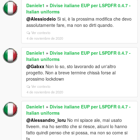
Daniele1
»
Divise italiane EUP per LSPDFR 0.4.7 -
Italian uniforms
@Alessiodeio
Si si, è la prossima modifica che devo
assolutamente fare, ma non so dirti quando.
Ver contexto
4 de noviembre de 2020
Daniele1
»
Divise italiane EUP per LSPDFR 0.4.7 -
Italian uniforms
@Gabxx
Non lo so, sto lavorando ad un'altro
progetto. Non a breve termine chissà forse al
prossimo lockdown
Ver contexto
4 de noviembre de 2020
Daniele1
»
Divise italiane EUP per LSPDFR 0.4.7 -
Italian uniforms
@Alessandro_loru
No mi spiace ale, mai usato
fiveem. ma ho sentito che si riesce, alcuni lo hanno
fatto quindi penso che si possa, ma non so come si
fa.