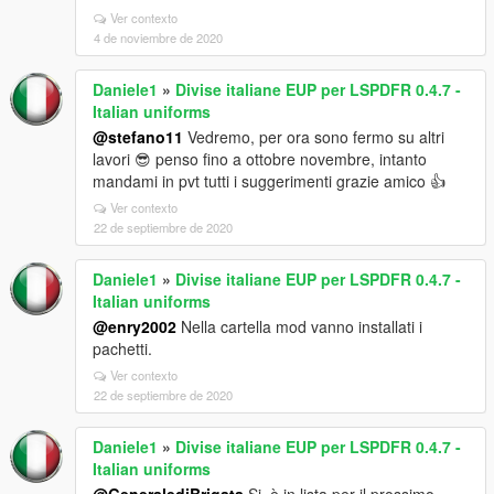
Ver contexto
4 de noviembre de 2020
Daniele1
»
Divise italiane EUP per LSPDFR 0.4.7 -
Italian uniforms
@stefano11
Vedremo, per ora sono fermo su altri
lavori 😎 penso fino a ottobre novembre, intanto
mandami in pvt tutti i suggerimenti grazie amico 👍
Ver contexto
22 de septiembre de 2020
Daniele1
»
Divise italiane EUP per LSPDFR 0.4.7 -
Italian uniforms
@enry2002
Nella cartella mod vanno installati i
pachetti.
Ver contexto
22 de septiembre de 2020
Daniele1
»
Divise italiane EUP per LSPDFR 0.4.7 -
Italian uniforms
@GeneralediBrigata
Si, è in lista per il prossimo