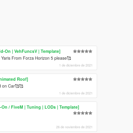
d-On | VehFuncsV | Template]
Yaris From Forza Horizon 5 please🥰
1 de diciembre de 2021
Animated Roof]
d on Car🥰🥰
1 de diciembre de 2021
On / FiveM | Tuning | LODs | Template]
26 de noviembre de 2021