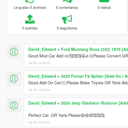
Le gustan 0 archivos
5 comentarios
0 vídeos
0 subidas
0 seguidores
David_Edward
»
Ford Mustang Boss (302) 1970 [Ad
Good Mod Car Add on🥰🥰🥰🤤👍🏻Please Convert GR 
Ver contexto
David_Edward
»
2020 Ferrari F8 Spider [Add-On | 
Good Add On Car👍🏻,Please Make Toyota GR Yaris Ad
Ver contexto
David_Edward
»
2020 Jeep Gladiator Rubicon [Add-
Perfect Car ,GR Yaris Please🤤🤤🤤🥰🥰🥰
Ver contexto