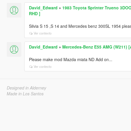
David_Edward
»
1983 Toyota Sprinter Trueno 3DOO
RHD ]
Silvia S 15 ,S 14 and Mercedes benz 300SL 1954 please👍
Ver contexto
David_Edward
»
Mercedes-Benz E55 AMG (W211) [Ad
Please make mod Mazda miata ND Add on...
Ver contexto
Designed in Alderney
Made in Los Santos