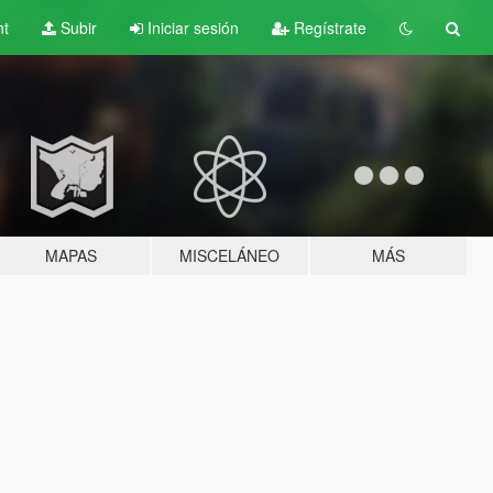
nt
Subir
Iniciar sesión
Regístrate
MAPAS
MISCELÁNEO
MÁS