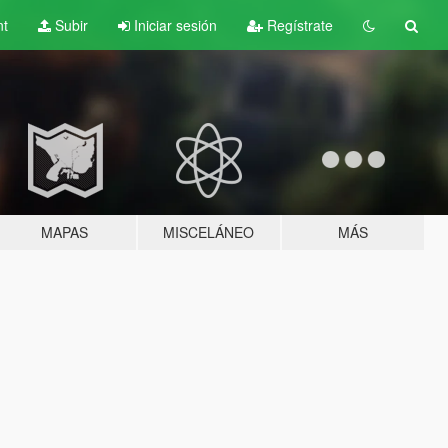
nt
Subir
Iniciar sesión
Regístrate
MAPAS
MISCELÁNEO
MÁS