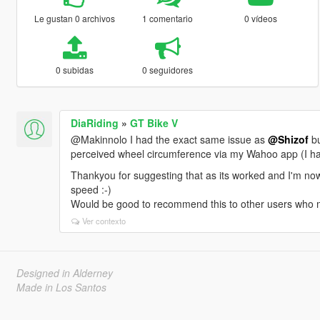
Le gustan 0 archivos
1 comentario
0 vídeos
0 subidas
0 seguidores
DiaRiding
»
GT Bike V
@Makinnolo I had the exact same issue as
@Shizof
bu
perceived wheel circumference via my Wahoo app (I ha
Thankyou for suggesting that as its worked and I'm no
speed :-)
Would be good to recommend this to other users who 
Ver contexto
Designed in Alderney
Made in Los Santos