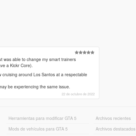
t was able to change my smart trainers
ve a Kickr Core).
w cruising around Los Santos at a respectable
may be experiencing the same issue.
22 de octubre de 2022
Herramientas para modificar GTA 5
Archivos recientes
Mods de vehículos para GTA 5
Archivos destacados