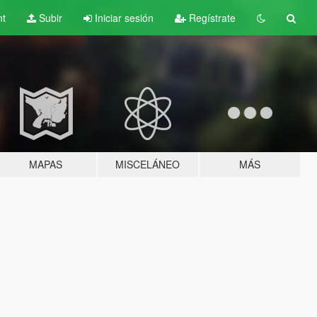
nt
Subir
Iniciar sesión
Regístrate
MAPAS
MISCELÁNEO
MÁS