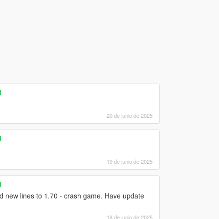
d
20 de junio de 2025
d
19 de junio de 2025
d
d new lines to 1.70 - crash game. Have update
18 de junio de 2025