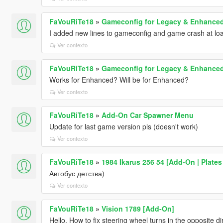
FaVouRiTe18
»
Gameconfig for Legacy & Enhance
I added new lines to gameconfig and game crash at load
Ver contexto
FaVouRiTe18
»
Gameconfig for Legacy & Enhance
Works for Enhanced? Will be for Enhanced?
Ver contexto
FaVouRiTe18
»
Add-On Car Spawner Menu
Update for last game version pls (doesn't work)
Ver contexto
FaVouRiTe18
»
1984 Ikarus 256 54 [Add-On | Plates 
Автобус детства)
Ver contexto
FaVouRiTe18
»
Vision 1789 [Add-On]
Hello. How to fix steering wheel turns in the opposite di