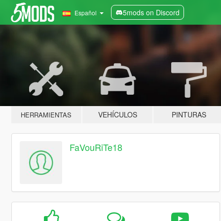
5mods on Discord
Español
VEHÍCULOS
PINTURAS
HERRAMIENTAS
FaVouRiTe18