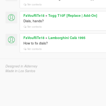
Ver contexto
FaVouRiTe18
»
Togg T10F [Replace | Add-On]
Dials, hands?
Ver contexto
FaVouRiTe18
»
Lamborghini Calà 1995
How to fix dials?
Ver contexto
Designed in Alderney
Made in Los Santos