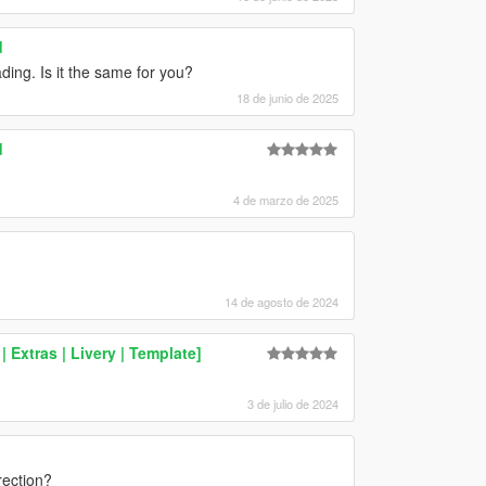
d
ing. Is it the same for you?
18 de junio de 2025
d
4 de marzo de 2025
14 de agosto de 2024
| Extras | Livery | Template]
3 de julio de 2024
rection?