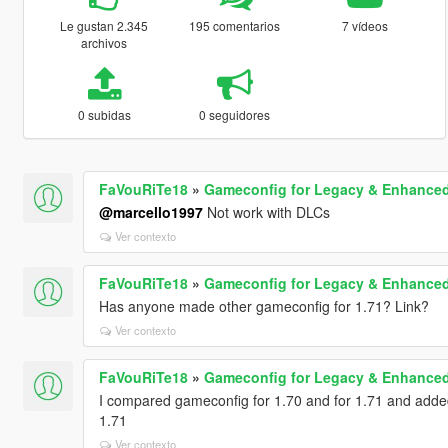
Le gustan 2.345
195 comentarios
7 vídeos
archivos
0 subidas
0 seguidores
FaVouRiTe18
»
Gameconfig for Legacy & Enhance
@marcello1997
Not work with DLCs
Ver contexto
FaVouRiTe18
»
Gameconfig for Legacy & Enhance
Has anyone made other gameconfig for 1.71? Link?
Ver contexto
FaVouRiTe18
»
Gameconfig for Legacy & Enhance
I compared gameconfig for 1.70 and for 1.71 and adde
1.71
Ver contexto