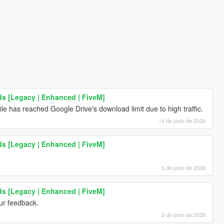
ds [Legacy | Enhanced | FiveM]
file has reached Google Drive's download limit due to high traffic.
14 de junio de 2026
ds [Legacy | Enhanced | FiveM]
5 de junio de 2026
ds [Legacy | Enhanced | FiveM]
our feedback.
5 de junio de 2026