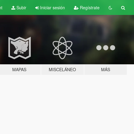
nt
Subir
Iniciar sesión
Regístrate
MAPAS
MISCELÁNEO
MÁS