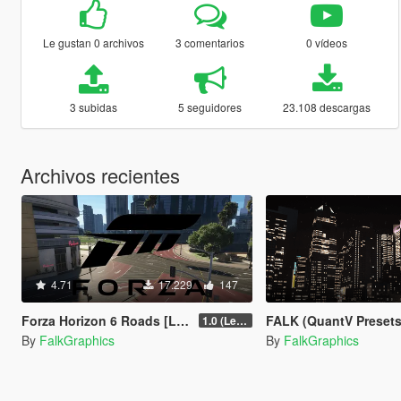
Le gustan 0 archivos
3 comentarios
0 vídeos
3 subidas
5 seguidores
23.108 descargas
Archivos recientes
4.71
17.229
147
Forza Horizon 6 Roads [Legacy | Enhanced | FiveM]
FALK (QuantV Presets
1.0 (Legacy)
By
FalkGraphics
By
FalkGraphics