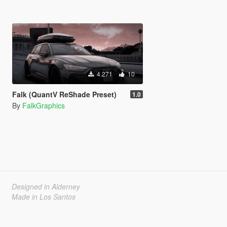
4.271
10
Falk (QuantV ReShade Preset)
1.0
By
FalkGraphics
Designed in Alderney
Made in Los Santos