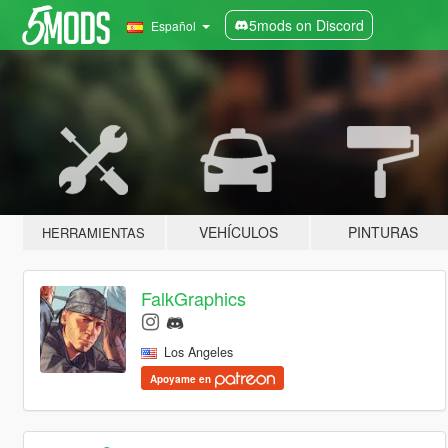
5mods on Discord
Español
VEHÍCULOS
PINTURAS
HERRAMIENTAS
FalkGraphics
Los Angeles
Apoyame en