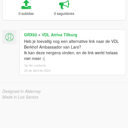
0 subidas
0 seguidores
GRX92
»
VDL Arriva Tilburg
Heb je toevallig nog een alternative link naar de VDL
Berkhof Ambassador van Lars?
Ik kan deze nergens vinden, en de link werkt helaas
niet meer :(
Ver contexto
20 de abril de 2024
Designed in Alderney
Made in Los Santos