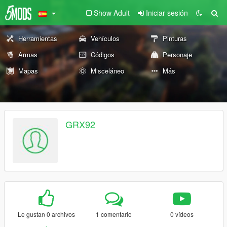
Show Adult
Iniciar sesión
Herramientas
Vehículos
Pinturas
Armas
Códigos
Personaje
Mapas
Misceláneo
Más
GRX92
Le gustan 0 archivos
1 comentario
0 vídeos