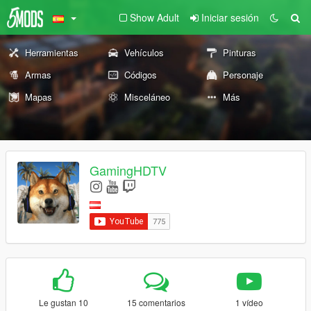
Show Adult
Iniciar sesión
Herramientas
Vehículos
Pinturas
Armas
Códigos
Personaje
Mapas
Misceláneo
Más
GamingHDTV
Le gustan 10
15 comentarios
1 vídeo