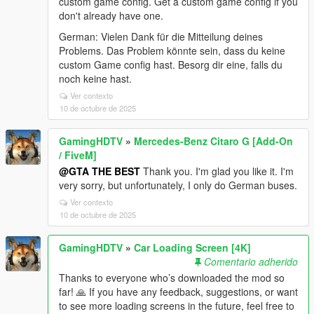
custom game config. Get a custom game config if you
don't already have one.
German: Vielen Dank für die Mitteilung deines
Problems. Das Problem könnte sein, dass du keine
custom Game config hast. Besorg dir eine, falls du
noch keine hast.
Ver contexto
10 de octubre de 2025
GamingHDTV
»
Mercedes-Benz Citaro G [Add-On
/ FiveM]
@GTA THE BEST
Thank you. I'm glad you like it. I'm
very sorry, but unfortunately, I only do German buses.
Ver contexto
10 de octubre de 2025
GamingHDTV
»
Car Loading Screen [4K]
Comentario adherido
Thanks to everyone who’s downloaded the mod so
far! 🙏 If you have any feedback, suggestions, or want
to see more loading screens in the future, feel free to