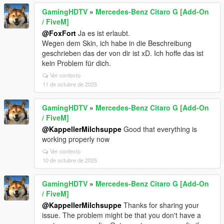
GamingHDTV
»
Mercedes-Benz Citaro G [Add-On
/ FiveM]
@FoxFort
Ja es ist erlaubt.
Wegen dem Skin, ich habe in die Beschreibung
geschrieben das der von dir ist xD. Ich hoffe das ist
kein Problem für dich.
Ver contexto
11 de octubre de 2025
GamingHDTV
»
Mercedes-Benz Citaro G [Add-On
/ FiveM]
@KappellerMilchsuppe
Good that everything is
working properly now
Ver contexto
10 de octubre de 2025
GamingHDTV
»
Mercedes-Benz Citaro G [Add-On
/ FiveM]
@KappellerMilchsuppe
Thanks for sharing your
issue. The problem might be that you don't have a