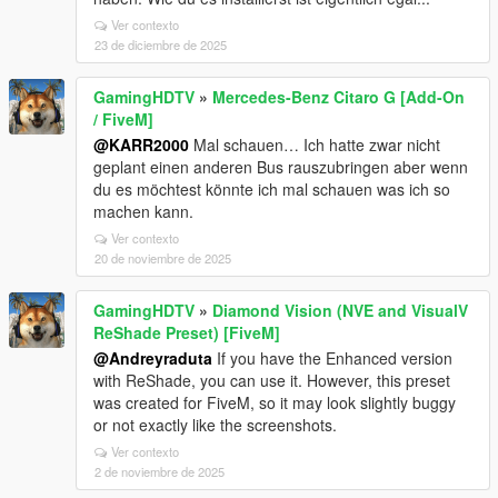
Ver contexto
23 de diciembre de 2025
GamingHDTV
»
Mercedes-Benz Citaro G [Add-On
/ FiveM]
@KARR2000
Mal schauen… Ich hatte zwar nicht
geplant einen anderen Bus rauszubringen aber wenn
du es möchtest könnte ich mal schauen was ich so
machen kann.
Ver contexto
20 de noviembre de 2025
GamingHDTV
»
Diamond Vision (NVE and VisualV
ReShade Preset) [FiveM]
@Andreyraduta
If you have the Enhanced version
with ReShade, you can use it. However, this preset
was created for FiveM, so it may look slightly buggy
or not exactly like the screenshots.
Ver contexto
2 de noviembre de 2025