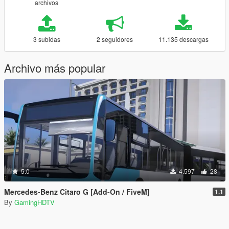
archivos
3 subidas
2 seguidores
11.135 descargas
Archivo más popular
5.0
4.597
28
Mercedes-Benz Citaro G [Add-On / FiveM]
1.1
By
GamingHDTV