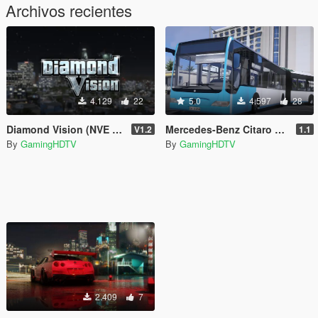
Archivos recientes
4.129
22
5.0
4.597
28
Diamond Vision (NVE and VisualV ReShade Preset) [FiveM]
Mercedes-Benz Citaro G [Add-On / FiveM]
V1.2
1.1
By
GamingHDTV
By
GamingHDTV
2.409
7