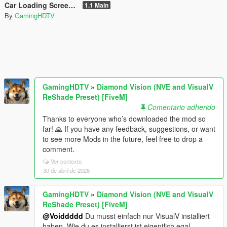
Car Loading Screen [4K]
1.1 Main
By
GamingHDTV
GamingHDTV
»
Diamond Vision (NVE and VisualV
ReShade Preset) [FiveM]
Comentario adherido
Thanks to everyone who’s downloaded the mod so
far! 🙏 If you have any feedback, suggestions, or want
to see more Mods in the future, feel free to drop a
comment.
Ver contexto
30 de abril de 2026
GamingHDTV
»
Diamond Vision (NVE and VisualV
ReShade Preset) [FiveM]
@Voiddddd
Du musst einfach nur VisualV installiert
haben. Wie du es installierst ist eigentlich egal...