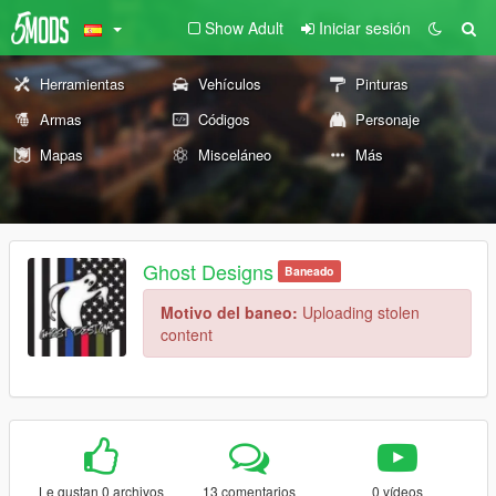
Show Adult
Iniciar sesión
Herramientas
Vehículos
Pinturas
Armas
Códigos
Personaje
Mapas
Misceláneo
Más
Ghost Designs
Baneado
Motivo del baneo:
Uploading stolen
content
Le gustan 0 archivos
13 comentarios
0 vídeos