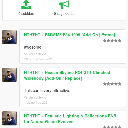
0 subidas
0 seguidores
HTHTHT
»
BMW M5 E34 1995 [Add-On | Extras]
awesome
Ver contexto
20 de mayo de 2021
HTHTHT
»
Nissan Skyline R34 GTT Clinched
Widebody [Add-On / Replace]
This car is very attractive.
Ver contexto
1 de abril de 2021
HTHTHT
»
Realistic Lighting & Reflections ENB
for NaturalVision Evolved