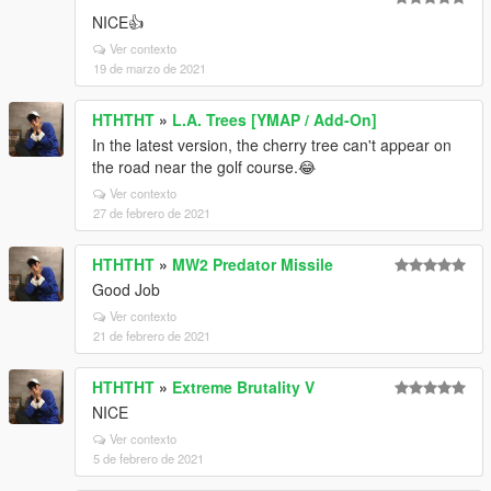
NICE👍
Ver contexto
19 de marzo de 2021
HTHTHT
»
L.A. Trees [YMAP / Add-On]
In the latest version, the cherry tree can't appear on
the road near the golf course.😂
Ver contexto
27 de febrero de 2021
HTHTHT
»
MW2 Predator Missile
Good Job
Ver contexto
21 de febrero de 2021
HTHTHT
»
Extreme Brutality V
NICE
Ver contexto
5 de febrero de 2021