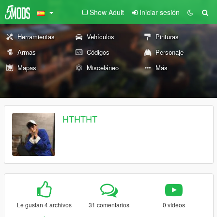
Show Adult
Iniciar sesión
Herramientas
Vehículos
Pinturas
Armas
Códigos
Personaje
Mapas
Misceláneo
Más
HTHTHT
Le gustan 4 archivos
31 comentarios
0 vídeos