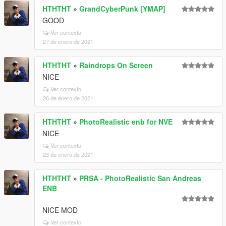
HTHTHT
»
GrandCyberPunk [YMAP]
GOOD
Ver contexto
27 de enero de 2021
HTHTHT
»
Raindrops On Screen
NICE
Ver contexto
26 de enero de 2021
HTHTHT
»
PhotoRealistic enb for NVE
NICE
Ver contexto
23 de enero de 2021
HTHTHT
»
PRSA - PhotoRealistic San Andreas
ENB
NICE MOD
Ver contexto