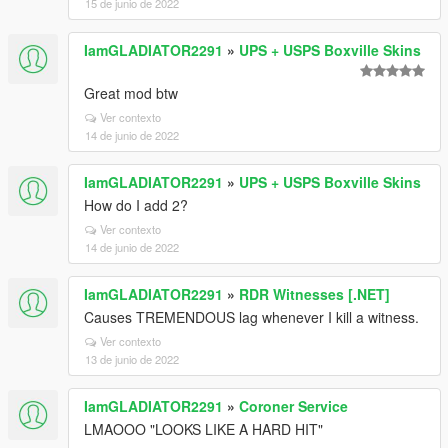
15 de junio de 2022
IamGLADIATOR2291
»
UPS + USPS Boxville Skins
Great mod btw
Ver contexto
14 de junio de 2022
IamGLADIATOR2291
»
UPS + USPS Boxville Skins
How do I add 2?
Ver contexto
14 de junio de 2022
IamGLADIATOR2291
»
RDR Witnesses [.NET]
Causes TREMENDOUS lag whenever I kill a witness.
Ver contexto
13 de junio de 2022
IamGLADIATOR2291
»
Coroner Service
LMAOOO "LOOKS LIKE A HARD HIT"