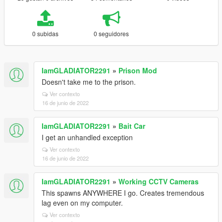
0 subidas
0 seguidores
IamGLADIATOR2291
»
Prison Mod
Doesn't take me to the prison.
Ver contexto
16 de junio de 2022
IamGLADIATOR2291
»
Bait Car
I get an unhandled exception
Ver contexto
16 de junio de 2022
IamGLADIATOR2291
»
Working CCTV Cameras
This spawns ANYWHERE I go. Creates tremendous
lag even on my computer.
Ver contexto