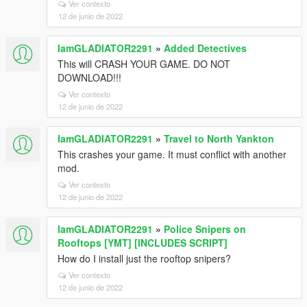
Ver contexto
12 de junio de 2022
IamGLADIATOR2291
»
Added Detectives
This will CRASH YOUR GAME. DO NOT
DOWNLOAD!!!
Ver contexto
12 de junio de 2022
IamGLADIATOR2291
»
Travel to North Yankton
This crashes your game. It must conflict with another
mod.
Ver contexto
12 de junio de 2022
IamGLADIATOR2291
»
Police Snipers on
Rooftops [YMT] [INCLUDES SCRIPT]
How do I install just the rooftop snipers?
Ver contexto
12 de junio de 2022