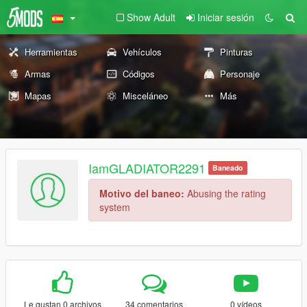
Show Adult
Iniciar sesión
Herramientas
Vehículos
Pinturas
Armas
Códigos
Personaje
Mapas
Misceláneo
Más
IamGLADIATOR2291
Baneado
Motivo del baneo:
Abusing the rating
system
Le gustan 0 archivos
34 comentarios
0 vídeos