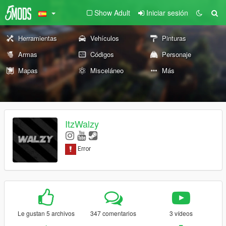
Show Adult
Iniciar sesión
Herramientas
Vehículos
Pinturas
Armas
Códigos
Personaje
Mapas
Misceláneo
Más
ItzWalzy
Le gustan 5 archivos
347 comentarios
3 vídeos