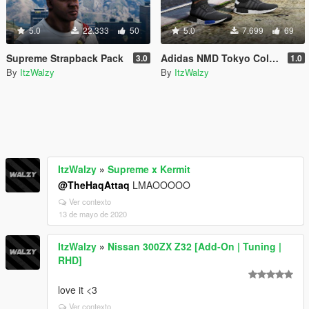
5.0
22.333
50
5.0
7.699
69
Supreme Strapback Pack
Adidas NMD Tokyo Colorway
3.0
1.0
By
ItzWalzy
By
ItzWalzy
ItzWalzy
»
Supreme x Kermit
@TheHaqAttaq
LMAOOOOO
Ver contexto
13 de mayo de 2020
ItzWalzy
»
Nissan 300ZX Z32 [Add-On | Tuning |
RHD]
love it <3
Ver contexto