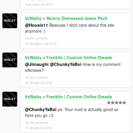
4 de mayo de 2019
ItzWalzy
»
Skinny Distressed Jeans Pack
@Housix11
Beacuse I dont care about this site
anymore :)
Ver contexto
24 de agosto de 2018
ItzWalzy
»
Franklin | Custom Online Dreads
@Jitnaught
@ChunkyYaBoi
How is my comment
offensive?
Ver contexto
20 de julio de 2018
ItzWalzy
»
Franklin | Custom Online Dreads
@ChunkyYaBoi
ps: Your mod is actually good so
here you go <3
Ver contexto
17 de julio de 2018