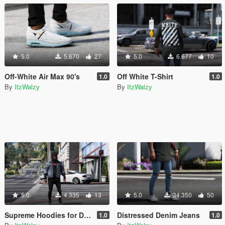
5.0
5.670
27
5.0
6.677
10
Off-White Air Max 90's
Off White T-Shirt
1.0
1.0
By
ItzWalzy
By
ItzWalzy
5.0
4.335
13
5.0
34.350
50
Supreme Hoodies for Denim Jacket
Distressed Denim Jeans
1.0
1.0