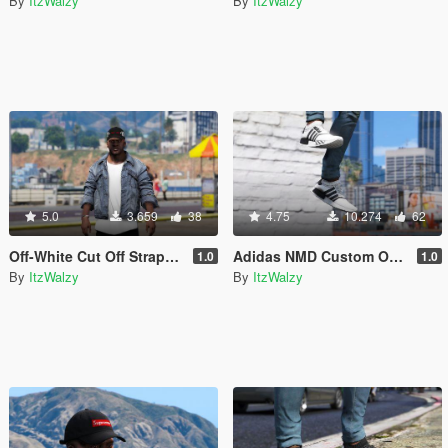
By
ItzWalzy
By
ItzWalzy
5.0
3.659
38
4.75
10.274
62
Off-White Cut Off Strapback
Adidas NMD Custom Off-White Colorway
1.0
1.0
By
ItzWalzy
By
ItzWalzy